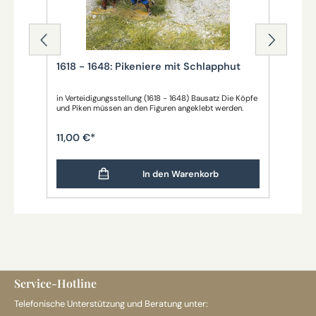
1618 - 1648: Pikeniere mit Schlapphut
161
in Verteidigungsstellung (1618 - 1648) Bausatz Die Köpfe
mit 
und Piken müssen an den Figuren angeklebt werden.
(161
11,00 €*
11,
In den Warenkorb
Service-Hotline
Telefonische Unterstützung und Beratung unter: