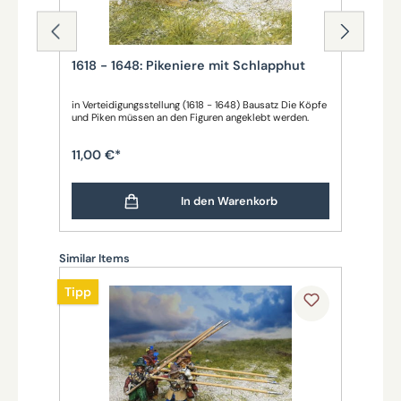
1618 - 1648: Pikeniere mit Schlapphut
161
in Verteidigungsstellung (1618 - 1648) Bausatz Die Köpfe
mit 
und Piken müssen an den Figuren angeklebt werden.
(161
11,00 €*
11,
In den Warenkorb
Produktgalerie überspringen
Similar Items
Tipp
Tipp