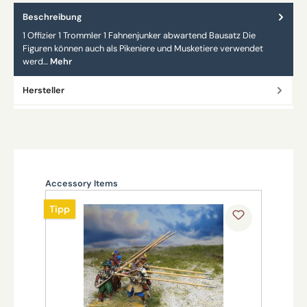
Beschreibung
1 Offizier 1 Trommler 1 Fahnenjunker abwartend Bausatz Die
Figuren können auch als Pikeniere und Musketiere verwendet
werd…
Mehr
Hersteller
Produktgalerie überspringen
Accessory Items
Tipp
Tipp