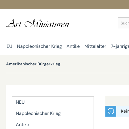
springen
Zur Hauptnavigation springen
NEU
Napoleonischer Krieg
Antike
Mittelalter
7-jährig
Amerikanischer Bürgerkrieg
NEU
Kei
Napoleonischer Krieg
Antike