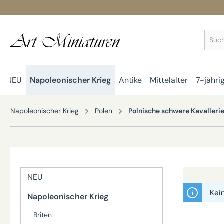
springen
Zur Hauptnavigation springen
NEU
Napoleonischer Krieg
Antike
Mittelalter
7-jähri
Napoleonischer Krieg
Polen
Polnische schwere Kavalleri
NEU
Kei
Napoleonischer Krieg
Briten