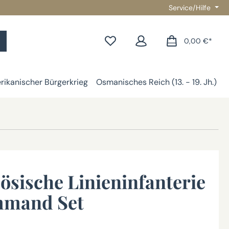
Service/Hilfe
0,00 €*
ikanischer Bürgerkrieg
Osmanisches Reich (13. - 19. Jh.)
G
ösische Linieninfanterie
mmand Set