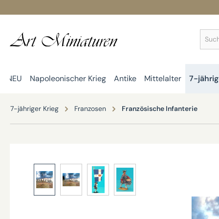
springen
Zur Hauptnavigation springen
NEU
Napoleonischer Krieg
Antike
Mittelalter
7-jährig
7-jähriger Krieg
Franzosen
Französische Infanterie
Bildergalerie überspringen