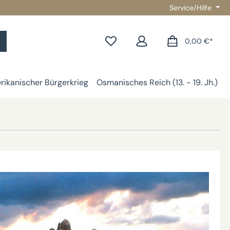
Service/Hilfe
0,00 €*
ikanischer Bürgerkrieg
Osmanisches Reich (13. - 19. Jh.)
G