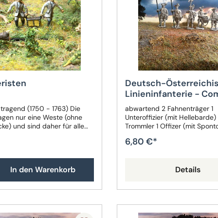
eristen
Deutsch-Österreichi
Linieninfanterie - 
Set
tragend (1750 - 1763) Die
abwartend 2 Fahnenträger 1
ragen nur eine Weste (ohne
Unteroffizier (mit Hellebarde) 
ke) und sind daher für alle
Trommler 1 Offizer (mit Spont
niversell einsetzbar.
1763) Bausatz
6,80 €*
In den Warenkorb
Details