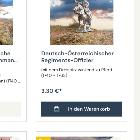
sche
Deutsch-Österreichischer
Command
Regiments-Offizier
mit dem Dreispitz winkend zu Pferd
1
(1740 - 1763)
on) (1740 -
3,30 €*
In den Warenkorb