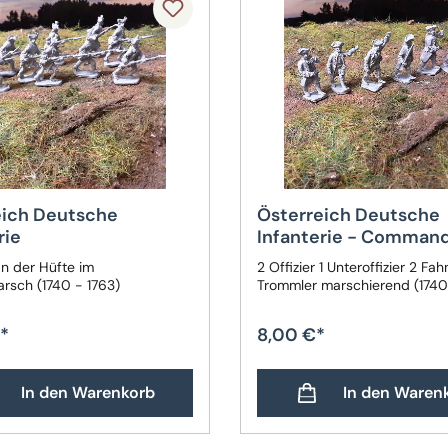
eich Deutsche
Österreich Deutsche
rie
Infanterie - Comman
n der Hüfte im
2 Offizier 1 Unteroffizier 2 Fa
arsch (1740 - 1763)
Trommler marschierend (1740
*
8,00 €*
In den Warenkorb
In den Waren