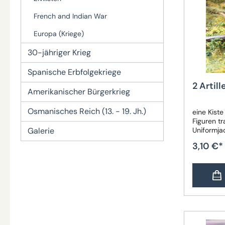
French and Indian War
Europa (Kriege)
30-jähriger Krieg
Spanische Erbfolgekriege
2 Artill
Amerikanischer Bürgerkrieg
Osmanisches Reich (13. - 19. Jh.)
eine Kiste 
Figuren t
Galerie
Uniformjac
Nationen u
3,10 €*