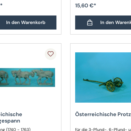
*
15,60 €*
In den Warenkorb
In den Waren
eichische
Österreichische Prot
gespann
ng (1740 - 1763)
für die 3-Pfund-, 6-Pfund- u