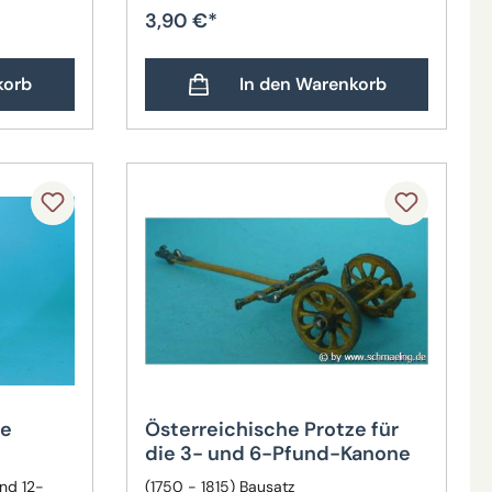
3,90 €*
korb
In den Warenkorb
ze
Österreichische Protze für
die 3- und 6-Pfund-Kanone
nd 12-
(1750 - 1815) Bausatz