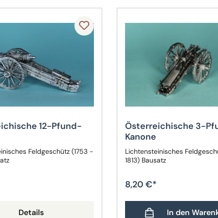
eichische 12-Pfund-
Österreichische 3-Pf
Kanone
einisches Feldgeschütz (1753 -
Lichtensteinisches Feldgesch
atz
1813) Bausatz
8,20 €*
Details
In den Waren