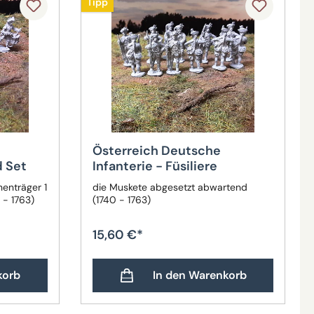
Tipp
Österreich Deutsche
d Set
Infanterie - Füsiliere
hnenträger 1
die Muskete abgesetzt abwartend
 - 1763)
(1740 - 1763)
15,60 €*
korb
In den Warenkorb