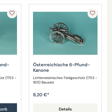
und-
Österreichische 6-Pfund-
Kanone
ütz (1753 -
Lichtensteinisches Feldgeschütz (1753 -
1813) Bausatz
8,20 €*
korb
Details