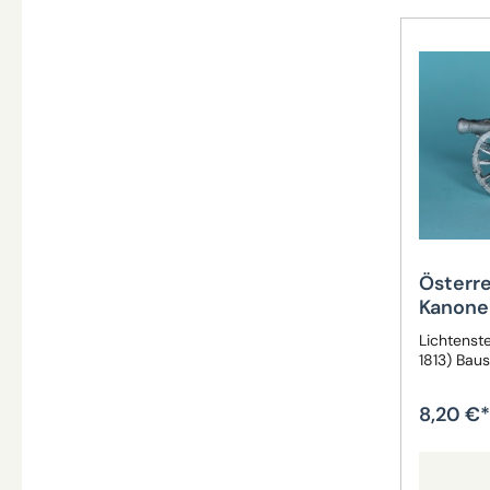
Österr
Kanone
Lichtenst
1813) Baus
8,20 €*