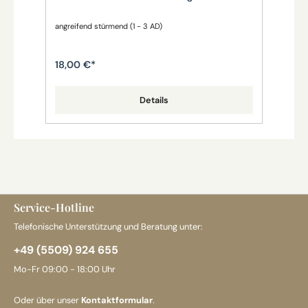
angreifend stürmend (1 - 3 AD)
stür
Bau
18,00 €*
15,
Details
Service-Hotline
Telefonische Unterstützung und Beratung unter:
+49 (5509) 924 655
Mo-Fr 09:00 - 18:00 Uhr
Oder über unser
Kontaktformular
.