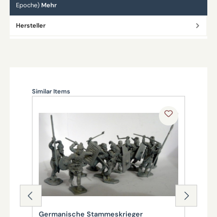
Epoche)
Mehr
Hersteller
Produktgalerie überspringen
Similar Items
Germanische Stammeskrieger
Ge