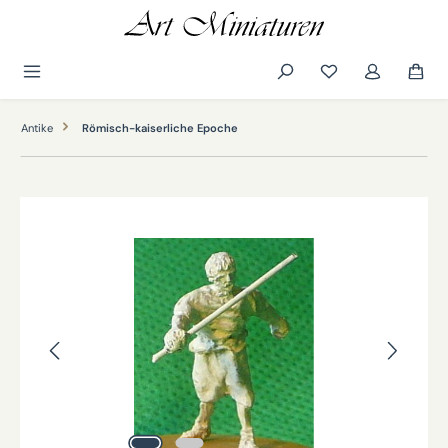
alt springen
Antike
Römisch-kaiserliche Epoche
Bildergalerie überspringen