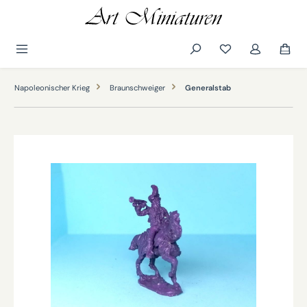
alt springen
Napoleonischer Krieg
Braunschweiger
Generalstab
Bildergalerie überspringen