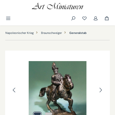
alt springen
Napoleonischer Krieg
Braunschweiger
Generalstab
Bildergalerie überspringen