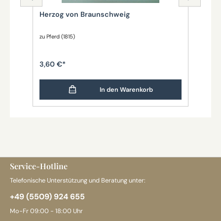
Herzog von Braunschweig
Br
Tr
zu Pferd (1815)
steh
3,60 €*
1,3
In den Warenkorb
Service-Hotline
Telefonische Unterstützung und Beratung unter:
+49 (5509) 924 655
Mo-Fr 09:00 - 18:00 Uhr