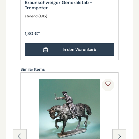
Braunschweiger Generalstab -
Ob
Trompeter
stehend (1815)
eine
1,30 €*
3,
In den Warenkorb
Produktgalerie überspringen
Similar Items