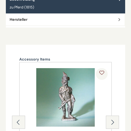
zu Pferd (1815)
Hersteller
Produktgalerie überspringen
Accessory Items