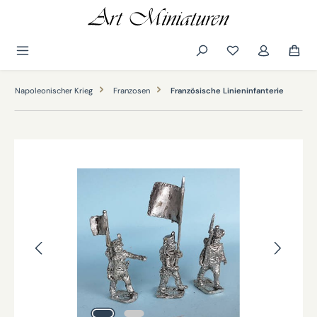
alt springen
Napoleonischer Krieg
Franzosen
Französische Linieninfanterie
Bildergalerie überspringen