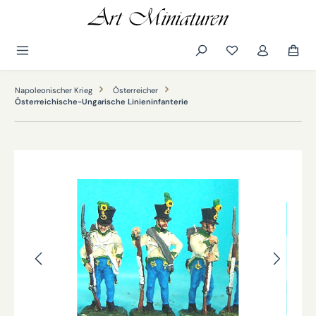
alt springen
Napoleonischer Krieg
Österreicher
Österreichische-Ungarische Linieninfanterie
Bildergalerie überspringen