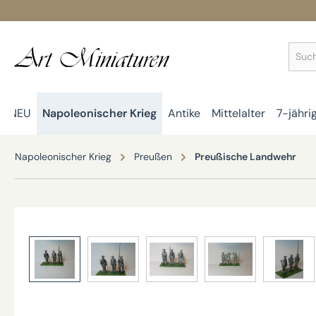
springen
Zur Hauptnavigation springen
NEU
Napoleonischer Krieg
Antike
Mittelalter
7-jähri
Napoleonischer Krieg
Preußen
Preußische Landwehr
Bildergalerie überspringen