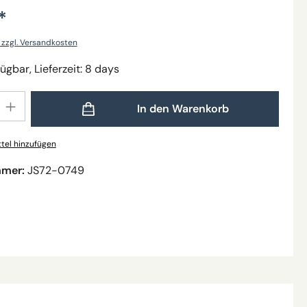
*
. zzgl. Versandkosten
ügbar, Lieferzeit: 8 days
Gib den gewünschten Wert ein oder benutze die Schaltflächen um die Anzahl zu
In den Warenkorb
tel hinzufügen
mmer:
JS72-0749