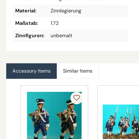
Material:
Zinnlegierung
Maßstab:
1:72
Zinnfiguren:
unbemalt
Accessory Items
Similar Items
Produktgalerie überspringen