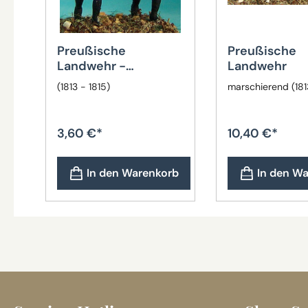
Preußische
Preußische
Landwehr -
Landwehr
Hornbläser
(1813 - 1815)
marschierend (181
3,60 €*
10,40 €*
In den Warenkorb
In den W