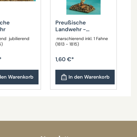
sche
Preußische
hr
Landwehr -
Fahnenträger
end jubilierend
marschierend inkl. 1 Fahne
5)
(1813 - 1815)
*
1,60 €*
 den Warenkorb
In den Warenkorb