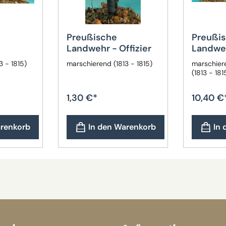
Preußische
Preußi
Landwehr - Offizier
Landwe
3 - 1815)
marschierend (1813 - 1815)
marschier
(1813 - 181
1,30 €*
10,40 €
arenkorb
In den Warenkorb
In