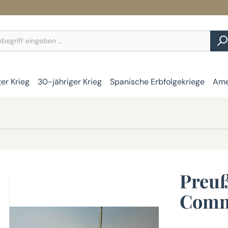
ger Krieg
30-jähriger Krieg
Spanische Erbfolgekriege
Ame
Preuß
Comm