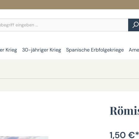
er Krieg
30-jähriger Krieg
Spanische Erbfolgekriege
Amer
Römis
1,50 €