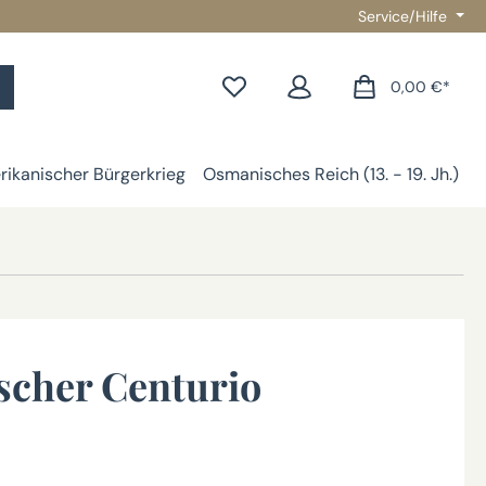
Service/Hilfe
0,00 €*
ikanischer Bürgerkrieg
Osmanisches Reich (13. - 19. Jh.)
G
cher Centurio
*