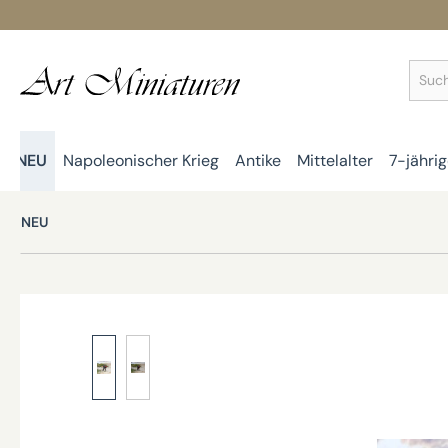
springen
Zur Hauptnavigation springen
NEU
Napoleonischer Krieg
Antike
Mittelalter
7-jährig
NEU
Bildergalerie überspringen