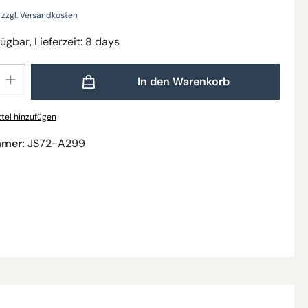
. zzgl. Versandkosten
ügbar, Lieferzeit: 8 days
Gib den gewünschten Wert ein oder benutze die Schaltflächen um die Anzahl zu
In den Warenkorb
tel hinzufügen
mmer:
JS72-A299