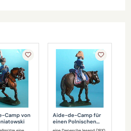
e-Camp von
Aide-de-Camp für
Po
oniatowski
einen Polnischen
C
Brigadegeneral
Di
lmütze eine
eine Depesche lesend (1810
au