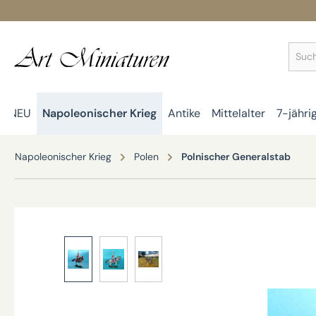
springen
Zur Hauptnavigation springen
NEU
Napoleonischer Krieg
Antike
Mittelalter
7-jähri
Napoleonischer Krieg
Polen
Polnischer Generalstab
Bildergalerie überspringen