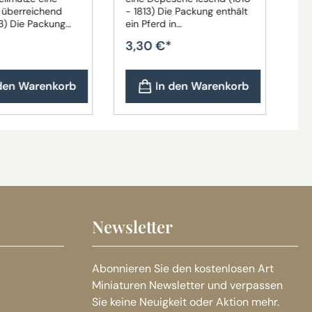
überreichend
- 1813) Die Packung enthält
- 1
ckung
ein Pferd in
 Pferd in
unterschiedlichen Varianten.
3,30 €*
3,
dlichen Varianten.
Das Pferd kann vom Bild
 kann vom Bild
abweichen.
.
 den Warenkorb
In den Warenkorb
Newsletter
Abonnieren Sie den kostenlosen Art
Miniaturen Newsletter und verpassen
Sie keine Neuigkeit oder Aktion mehr.