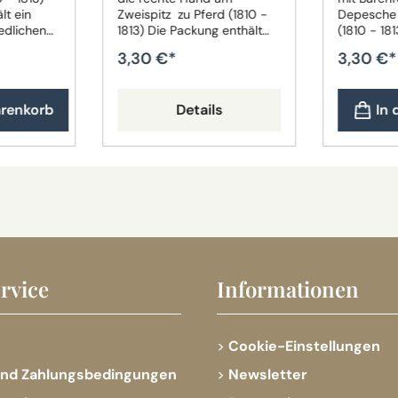
lt ein
Zweispitz zu Pferd (1810 -
Depesche 
iedlichen
1813) Die Packung enthält
(1810 - 1813) Die Pa
erd kann
ein Pferd in
enthält ein
3,30 €*
3,30 €*
en.
unterschiedlichen Varianten.
unterschie
Das Pferd kann vom Bild
Das Pferd
abweichen.
abweichen
arenkorb
Details
In
rvice
Informationen
Cookie-Einstellungen
und Zahlungsbedingungen
Newsletter