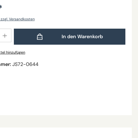
*
. zzgl. Versandkosten
Gib den gewünschten Wert ein oder benutze die Schaltflächen um die Anzahl zu
In den Warenkorb
tel hinzufügen
mmer:
JS72-0644