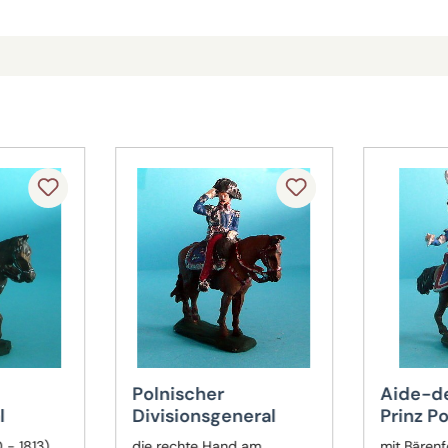
Polnischer
Aide-d
l
Divisionsgeneral
Prinz P
0 - 1813)
die rechte Hand am
mit Bärenfel