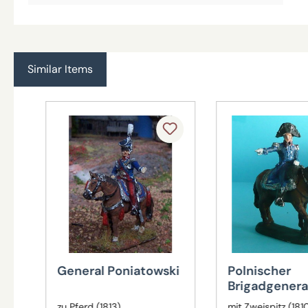
Similar Items
Produktgalerie überspringen
General Poniatowski
Polnischer
Brigadgenera
zu Pferd (1813)
mit Zweispitz (181