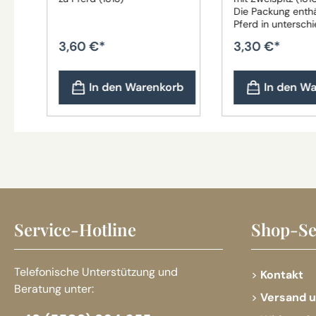
de-
Die Packung enthä
Pferd in untersch
n
Varianten. Das Pf
3,60 €*
3,30 €*
vom Bild abweich
rb
In den Warenkorb
In den W
Service-Hotline
Shop-Se
Telefonische Unterstützung und
Kontakt
Beratung unter:
Versand 