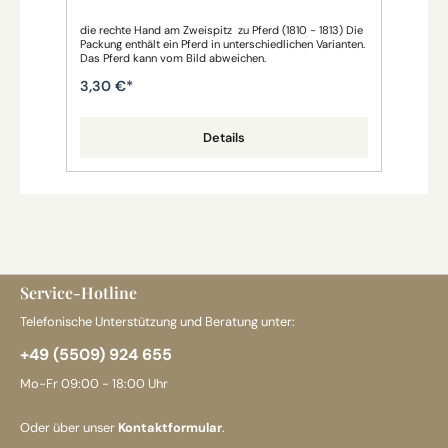
die rechte Hand am Zweispitz zu Pferd (1810 - 1813) Die
mit Bärenfe
Bild
Packung enthält ein Pferd in unterschiedlichen Varianten.
1813) Die Packung enthält ein Pferd in untersc
Das Pferd kann vom Bild abweichen.
Vari
3,30 €*
3,
Details
Service-Hotline
Telefonische Unterstützung und Beratung unter:
+49 (5509) 924 655
Mo-Fr 09:00 - 18:00 Uhr
Oder über unser
Kontaktformular
.