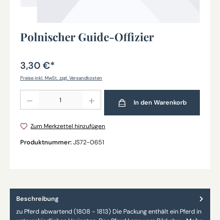
Polnischer Guide-Offizier
3,30 €*
Preise inkl. MwSt. zzgl. Versandkosten
Produkt Anzahl: Gib den gewünschten Wert ein oder benutze die Schaltflächen um die Anz
In den Warenkorb
Zum Merkzettel hinzufügen
Produktnummer:
JS72-0651
Beschreibung
zu Pferd abwartend (1808 - 1813) Die Packung enthält ein Pferd in