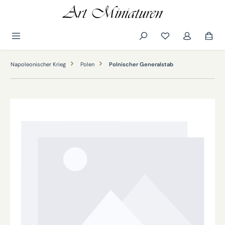
alt springen
Napoleonischer Krieg
Polen
Polnischer Generalstab
Bildergalerie überspringen